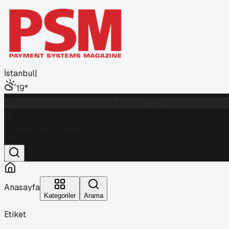
İstanbul
|
19
°
Dergi
Gündem
Banka
Fintek
ATM & POS
Foto Galeri
Video 
İstanbul
Parçalı Bulutlu
19
°
Anasayfa
Kategoriler
Arama
Etiket