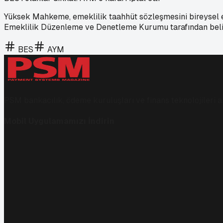
Yüksek Mahkeme, emeklilik taahhüt sözleşmesini bireysel em
Emeklilik Düzenleme ve Denetleme Kurumu tarafından beli
BES
AYM
PSM bankacılık, ödeme kuruluşları ve finans teknolojileri al
Mobil Uygulamamızı İndirin