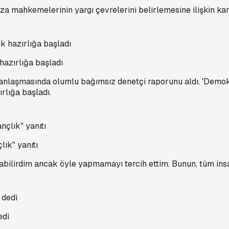
za mahkemelerinin yargı çevrelerini belirlemesine ilişkin ka
azırlığa başladı
şmasında olumlu bağımsız denetçi raporunu aldı. 'Demokles'i
rlığa başladı.
ık" yanıtı
abilirdim ancak öyle yapmamayı tercih ettim. Bunun, tüm insa
edi