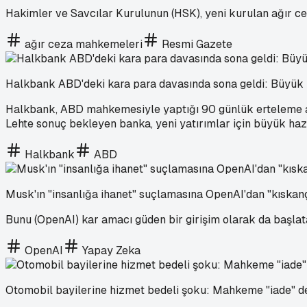
Hakimler ve Savcılar Kurulunun (HSK), yeni kurulan ağır ce
ağır ceza mahkemeleri
Resmi Gazete
Halkbank ABD'deki kara para davasında sona geldi: Büyük h
Halkbank, ABD mahkemesiyle yaptığı 90 günlük erteleme anla
Lehte sonuç bekleyen banka, yeni yatırımlar için büyük hazı
Halkbank
ABD
Musk'ın "insanlığa ihanet" suçlamasına OpenAI'dan "kıskançl
Bunu (OpenAI) kar amacı güden bir girişim olarak da başlat
OpenAI
Yapay Zeka
Otomobil bayilerine hizmet bedeli şoku: Mahkeme "iade" d