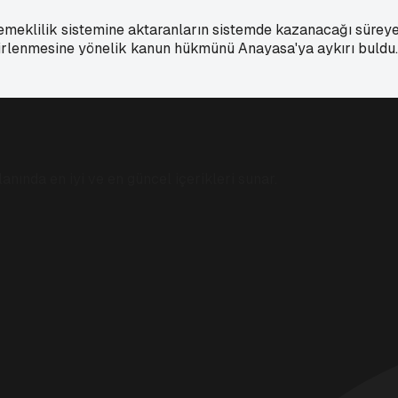
eklilik sistemine aktaranların sistemde kazanacağı süreye ve
rlenmesine yönelik kanun hükmünü Anayasa'ya aykırı buldu.
anında en iyi ve en güncel içerikleri sunar.