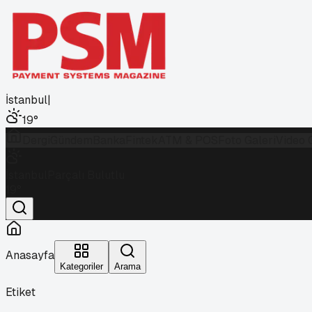
İstanbul
|
19
°
Dergi
Gündem
Banka
Fintek
ATM & POS
Foto Galeri
Video 
İstanbul
Parçalı Bulutlu
19
°
Anasayfa
Kategoriler
Arama
Etiket