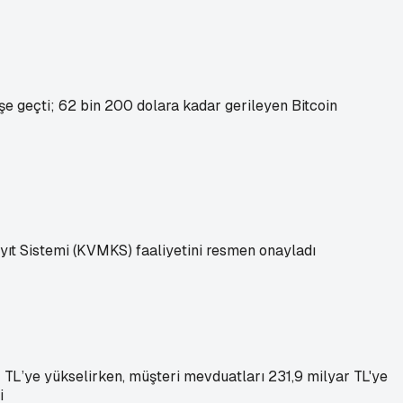
işe geçti; 62 bin 200 dolara kadar gerileyen Bitcoin
ıt Sistemi (KVMKS) faaliyetini resmen onayladı
r TL’ye yükselirken, müşteri mevduatları 231,9 milyar TL'ye
i