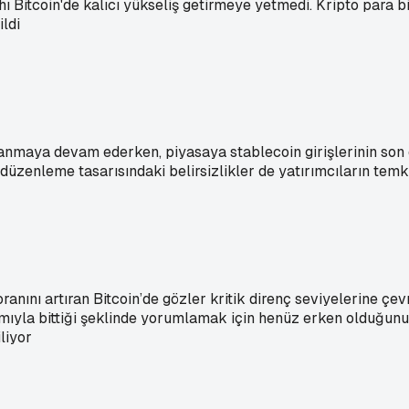
 Bitcoin'de kalıcı yükseliş getirmeye yetmedi. Kripto para bi
ildi
alanmaya devam ederken, piyasaya stablecoin girişlerinin son
k düzenleme tasarısındaki belirsizlikler de yatırımcıların te
anını artıran Bitcoin’de gözler kritik direnç seviyelerine çev
ıyla bittiği şeklinde yorumlamak için henüz erken olduğunu v
iliyor