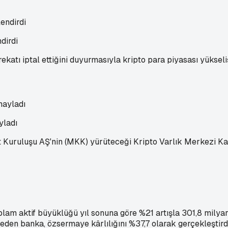
dirdi
ekatı iptal ettiğini duyurmasıyla kripto para piyasası yüksel
yladı
Kuruluşu AŞ'nin (MKK) yürüteceği Kripto Varlık Merkezi Kay
oplam aktif büyüklüğü yıl sonuna göre %21 artışla 301,8 milya
de eden banka, özsermaye kârlılığını %37,7 olarak gerçekleştird