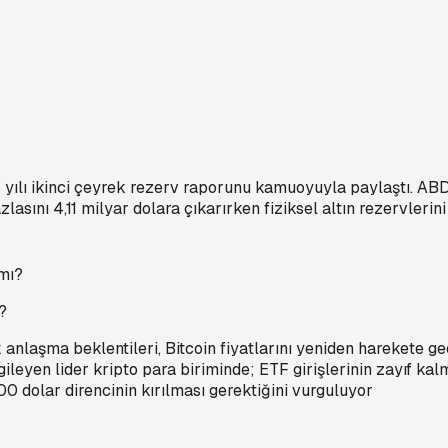
yılı ikinci çeyrek rezerv raporunu kamuoyuyla paylaştı. ABD Ha
zlasını 4,11 milyar dolara çıkarırken fiziksel altın rezervleri
?
anlaşma beklentileri, Bitcoin fiyatlarını yeniden harekete ge
rgileyen lider kripto para biriminde; ETF girişlerinin zayıf ka
 300 dolar direncinin kırılması gerektiğini vurguluyor