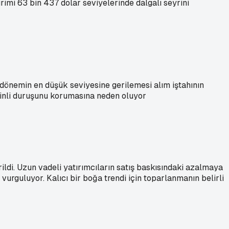
rimi 63 bin 437 dolar seviyelerinde dalgalı seyrini
 dönemin en düşük seviyesine gerilemesi alım iştahının
mkinli duruşunu korumasına neden oluyor
rildi. Uzun vadeli yatırımcıların satış baskısındaki azalmaya
urguluyor. Kalıcı bir boğa trendi için toparlanmanın belirli