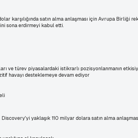
ar karşılığında satın alma anlaşması için Avrupa Birliği reka
ini sona erdirmeyi kabul etti.
ları ve türev piyasalardaki istikrarlı pozisyonlanmanın etkisi
pozitif havayı desteklemeye devam ediyor
 Discovery'yi yaklaşık 110 milyar dolara satın alma anlaşma