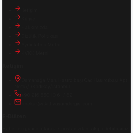
İletişim
Künye
Hakkımızda
Gizlilik Politikası
Aydınlatma Metni
KVKK Metni
İletişim
Osmanağa Mah. Hasırcıbaşı Cad.
Hasırcıbaşı Apt.
No:15/3
Kadıköy/İstanbul
+90 216 550 10 61 / 62
bbekar@akilliyasamdergisi.com
E-Bülten
Haberleri güncel olarak e-postanızdan takip edebilirsiniz!