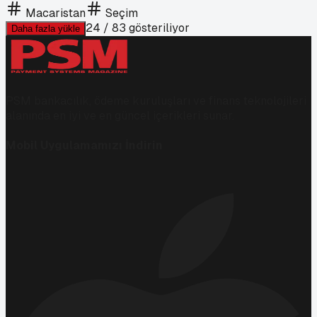
Macaristan
Seçim
24
/
83
gösteriliyor
Daha fazla yükle
PSM bankacılık, ödeme kuruluşları ve finans teknolojileri
alanında en iyi ve en güncel içerikleri sunar.
Mobil Uygulamamızı İndirin