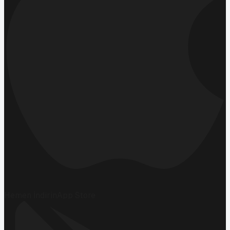
Hemen İndirin
App Store