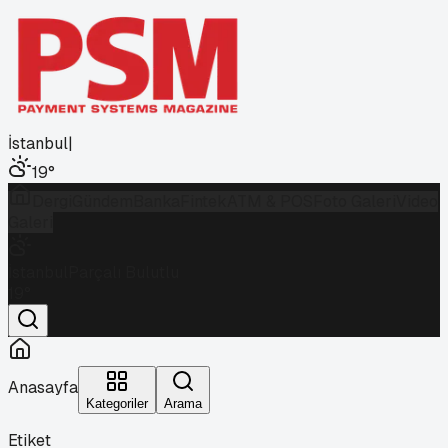
İstanbul
|
19
°
Dergi
Gündem
Banka
Fintek
ATM & POS
Foto Galeri
Video
Galeri
İstanbul
Parçalı Bulutlu
19
°
Anasayfa
Kategoriler
Arama
Etiket