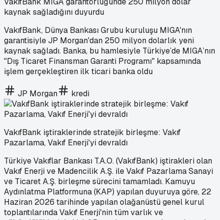
VakıfBank MIGA garantörlüğünde 250 milyon dolar
kaynak sağladığını duyurdu
VakıfBank, Dünya Bankası Grubu kuruluşu MIGA'nın
garantisiyle JP Morgan'dan 250 milyon dolarlık yeni
kaynak sağladı. Banka, bu hamlesiyle Türkiye’de MIGA’nın
"Dış Ticaret Finansman Garanti Programı" kapsamında
işlem gerçekleştiren ilk ticari banka oldu
JP Morgan
kredi
VakıfBank iştiraklerinde stratejik birleşme: Vakıf
Pazarlama, Vakıf Enerji'yi devraldı
Türkiye Vakıflar Bankası T.A.O. (VakıfBank) iştirakleri olan
Vakıf Enerji ve Madencilik A.Ş. ile Vakıf Pazarlama Sanayi
ve Ticaret A.Ş. birleşme sürecini tamamladı. Kamuyu
Aydınlatma Platformuna (KAP) yapılan duyuruya göre, 22
Haziran 2026 tarihinde yapılan olağanüstü genel kurul
toplantılarında Vakıf Enerji'nin tüm varlık ve