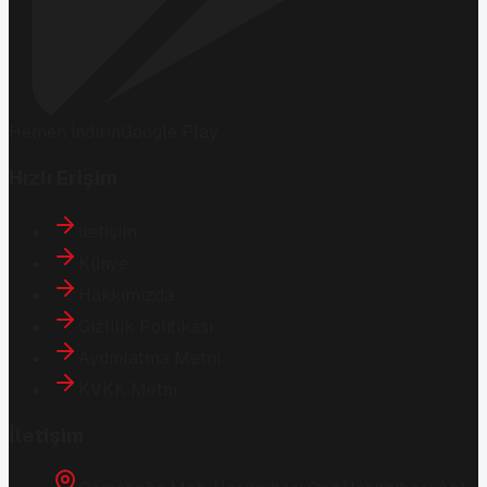
Hemen İndirin
Google Play
Hızlı Erişim
İletişim
Künye
Hakkımızda
Gizlilik Politikası
Aydınlatma Metni
KVKK Metni
İletişim