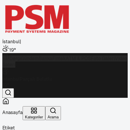
İstanbul
|
19
°
Dergi
Gündem
Banka
Fintek
ATM & POS
Foto Galeri
Video
Galeri
İstanbul
Parçalı Bulutlu
19
°
Anasayfa
Kategoriler
Arama
Etiket