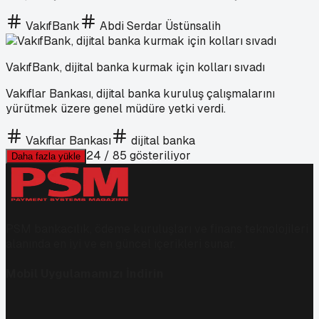
VakıfBank
Abdi Serdar Üstünsalih
VakıfBank, dijital banka kurmak için kolları sıvadı
Vakıflar Bankası, dijital banka kuruluş çalışmalarını
yürütmek üzere genel müdüre yetki verdi.
Vakıflar Bankası
dijital banka
24
/
85
gösteriliyor
Daha fazla yükle
PSM bankacılık, ödeme kuruluşları ve finans teknolojileri
alanında en iyi ve en güncel içerikleri sunar.
Mobil Uygulamamızı İndirin