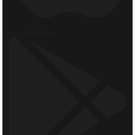
Hemen İndirin
App Store