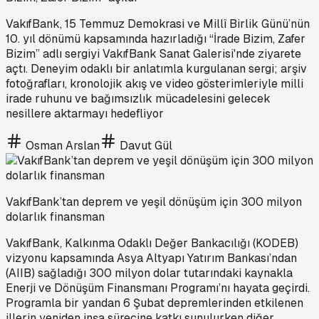
VakıfBank, 15 Temmuz Demokrasi ve Millî Birlik Günü’nün
10. yıl dönümü kapsamında hazırladığı “İrade Bizim, Zafer
Bizim” adlı sergiyi VakıfBank Sanat Galerisi'nde ziyarete
açtı. Deneyim odaklı bir anlatımla kurgulanan sergi; arşiv
fotoğrafları, kronolojik akış ve video gösterimleriyle milli
irade ruhunu ve bağımsızlık mücadelesini gelecek
nesillere aktarmayı hedefliyor
Osman Arslan
Davut Gül
VakıfBank’tan deprem ve yeşil dönüşüm için 300 milyon
dolarlık finansman
VakıfBank, Kalkınma Odaklı Değer Bankacılığı (KODEB)
vizyonu kapsamında Asya Altyapı Yatırım Bankası’ndan
(AIIB) sağladığı 300 milyon dolar tutarındaki kaynakla
Enerji ve Dönüşüm Finansmanı Programı’nı hayata geçirdi.
Programla bir yandan 6 Şubat depremlerinden etkilenen
illerin yeniden inşa sürecine katkı sunulurken diğer