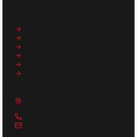
Hemen İndirin
Google Play
Hızlı Erişim
İletişim
Künye
Hakkımızda
Gizlilik Politikası
Aydınlatma Metni
KVKK Metni
İletişim
Osmanağa Mah. Hasırcıbaşı Cad.
Hasırcıbaşı Apt.
No:15/3
Kadıköy/İstanbul
+90 216 550 10 61 / 62
bbekar@akilliyasamdergisi.com