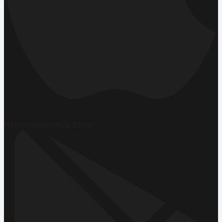
Hemen İndirin
App Store