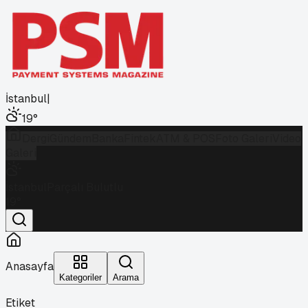
İstanbul
|
19
°
Dergi
Gündem
Banka
Fintek
ATM & POS
Foto Galeri
Video
Galeri
İstanbul
Parçalı Bulutlu
19
°
Anasayfa
Kategoriler
Arama
Etiket