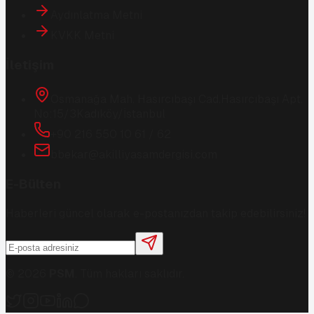
Aydınlatma Metni
KVKK Metni
İletişim
Osmanağa Mah. Hasırcıbaşı Cad.
Hasırcıbaşı Apt.
No:15/3
Kadıköy/İstanbul
+90 216 550 10 61 / 62
bbekar@akilliyasamdergisi.com
E-Bülten
Haberleri güncel olarak e-postanızdan takip edebilirsiniz!
©
2026
PSM
. Tüm hakları saklıdır.