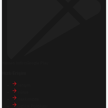
Hemen İndirin
Google Play
Hızlı Erişim
İletişim
Künye
Hakkımızda
Gizlilik Politikası