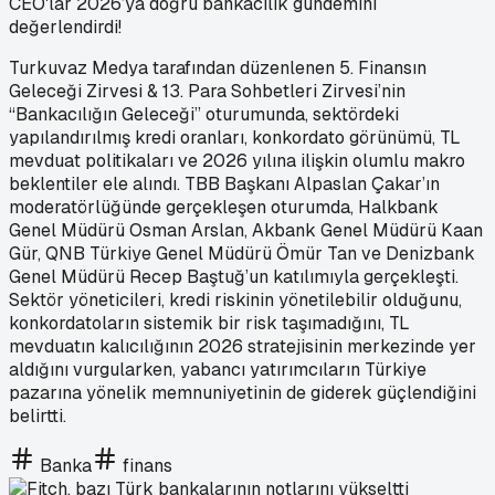
CEO'lar 2026’ya doğru bankacılık gündemini
değerlendirdi!
Turkuvaz Medya tarafından düzenlenen 5. Finansın
Geleceği Zirvesi & 13. Para Sohbetleri Zirvesi’nin
“Bankacılığın Geleceği” oturumunda, sektördeki
yapılandırılmış kredi oranları, konkordato görünümü, TL
mevduat politikaları ve 2026 yılına ilişkin olumlu makro
beklentiler ele alındı. TBB Başkanı Alpaslan Çakar’ın
moderatörlüğünde gerçekleşen oturumda, Halkbank
Genel Müdürü Osman Arslan, Akbank Genel Müdürü Kaan
Gür, QNB Türkiye Genel Müdürü Ömür Tan ve Denizbank
Genel Müdürü Recep Baştuğ’un katılımıyla gerçekleşti.
Sektör yöneticileri, kredi riskinin yönetilebilir olduğunu,
konkordatoların sistemik bir risk taşımadığını, TL
mevduatın kalıcılığının 2026 stratejisinin merkezinde yer
aldığını vurgularken, yabancı yatırımcıların Türkiye
pazarına yönelik memnuniyetinin de giderek güçlendiğini
belirtti.
Banka
finans