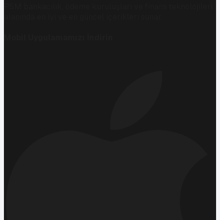
PSM bankacılık, ödeme kuruluşları ve finans teknolojileri
alanında en iyi ve en güncel içerikleri sunar.
Mobil Uygulamamızı İndirin