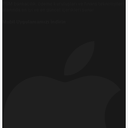
PSM bankacılık, ödeme kuruluşları ve finans teknolojileri
alanında en iyi ve en güncel içerikleri sunar.
Mobil Uygulamamızı İndirin