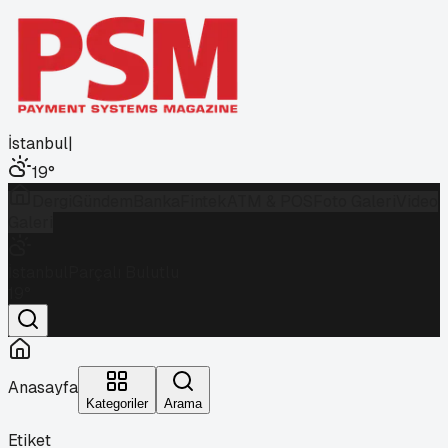
İstanbul
|
19
°
Dergi
Gündem
Banka
Fintek
ATM & POS
Foto Galeri
Video
Galeri
İstanbul
Parçalı Bulutlu
19
°
Anasayfa
Kategoriler
Arama
Etiket