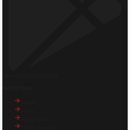
Hemen İndirin
Google Play
Hızlı Erişim
İletişim
Künye
Hakkımızda
Gizlilik Politikası