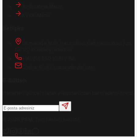
Aydınlatma Metni
KVKK Metni
İletişim
Osmanağa Mah. Hasırcıbaşı Cad.
Hasırcıbaşı Apt.
No:15/3
Kadıköy/İstanbul
+90 216 550 10 61 / 62
bbekar@akilliyasamdergisi.com
E-Bülten
Haberleri güncel olarak e-postanızdan takip edebilirsiniz!
©
2026
PSM
. Tüm hakları saklıdır.