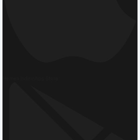
Hemen İndirin
App Store