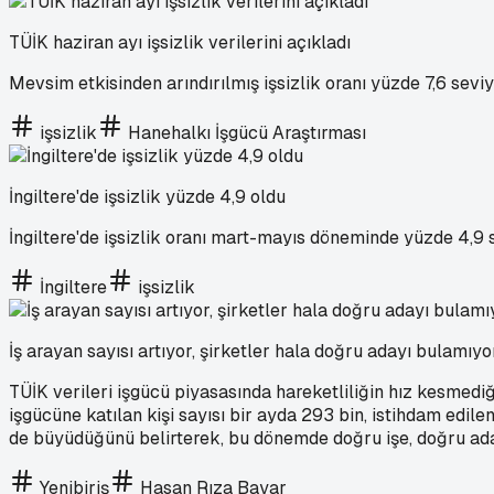
TÜİK haziran ayı işsizlik verilerini açıkladı
Mevsim etkisinden arındırılmış işsizlik oranı yüzde 7,6 sevi
işsizlik
Hanehalkı İşgücü Araştırması
İngiltere'de işsizlik yüzde 4,9 oldu
İngiltere'de işsizlik oranı mart-mayıs döneminde yüzde 4,9 
İngiltere
işsizlik
İş arayan sayısı artıyor, şirketler hala doğru adayı bulamıyo
TÜİK verileri işgücü piyasasında hareketliliğin hız kesmediği
işgücüne katılan kişi sayısı bir ayda 293 bin, istihdam edile
de büyüdüğünü belirterek, bu dönemde doğru işe, doğru aday
Yenibiriş
Hasan Rıza Bayar