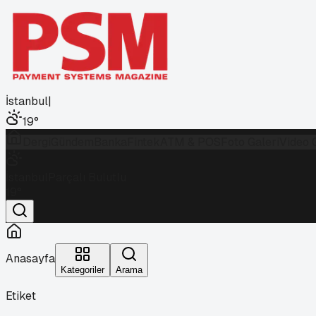
İstanbul
|
19
°
Dergi
Gündem
Banka
Fintek
ATM & POS
Foto Galeri
Video 
İstanbul
Parçalı Bulutlu
19
°
Anasayfa
Kategoriler
Arama
Etiket