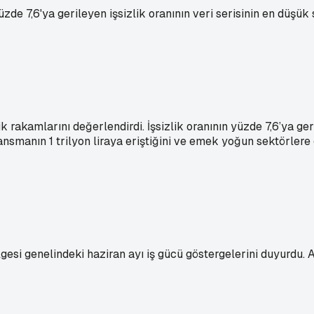
7,6'ya gerileyen işsizlik oranının veri serisinin en düşük se
k rakamlarını değerlendirdi. İşsizlik oranının yüzde 7,6’ya g
nsmanın 1 trilyon liraya eriştiğini ve emek yoğun sektörlere 
lgesi genelindeki haziran ayı iş gücü göstergelerini duyurdu.