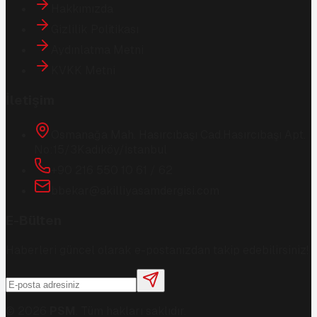
Hakkımızda
Gizlilik Politikası
Aydınlatma Metni
KVKK Metni
İletişim
Osmanağa Mah. Hasırcıbaşı Cad.
Hasırcıbaşı Apt.
No:15/3
Kadıköy/İstanbul
+90 216 550 10 61 / 62
bbekar@akilliyasamdergisi.com
E-Bülten
Haberleri güncel olarak e-postanızdan takip edebilirsiniz!
©
2026
PSM
. Tüm hakları saklıdır.