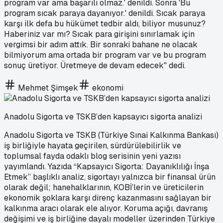
program var ama başarılı olmaz.' denildi. Sonra 'Bu
program sıcak paraya dayanıyor.' denildi. Sıcak paraya
karşı ilk defa bu hükümet tedbir aldı, biliyor musunuz?
Haberiniz var mı? Sıcak para girişini sınırlamak için
vergimsi bir adım attık. Bir sonraki bahane ne olacak
bilmiyorum ama ortada bir program var ve bu program
sonuç üretiyor. Üretmeye de devam edecek" dedi.
Mehmet Şimşek
ekonomi
Anadolu Sigorta ve TSKB’den kapsayıcı sigorta analizi
Anadolu Sigorta ve TSKB (Türkiye Sınai Kalkınma Bankası)
iş birliğiyle hayata geçirilen, sürdürülebilirlik ve
toplumsal fayda odaklı blog serisinin yeni yazısı
yayımlandı. Yazıda “Kapsayıcı Sigorta: Dayanıklılığı İnşa
Etmek” başlıklı analiz, sigortayı yalnızca bir finansal ürün
olarak değil; hanehalklarının, KOBİ’lerin ve üreticilerin
ekonomik şoklara karşı direnç kazanmasını sağlayan bir
kalkınma aracı olarak ele alıyor. Koruma açığı, davranış
değişimi ve iş birliğine dayalı modeller üzerinden Türkiye