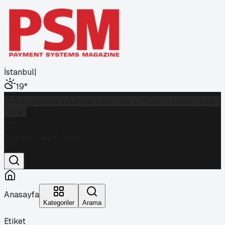
İstanbul
|
19
°
Dergi
Gündem
Banka
Fintek
ATM & POS
Foto Galeri
Video
Galeri
İstanbul
Parçalı Bulutlu
19
°
Anasayfa
Kategoriler
Arama
Etiket