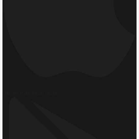
Hemen İndirin
App Store