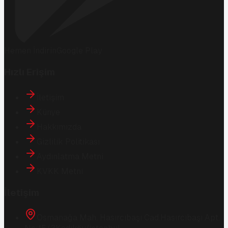
Hemen İndirin
Google Play
Hızlı Erişim
İletişim
Künye
Hakkımızda
Gizlilik Politikası
Aydınlatma Metni
KVKK Metni
İletişim
Osmanağa Mah. Hasırcıbaşı Cad.
Hasırcıbaşı Apt.