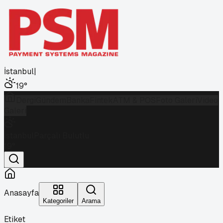
İstanbul
|
19
°
Dergi
Gündem
Banka
Fintek
ATM & POS
Foto Galeri
Video
Galeri
İstanbul
Parçalı Bulutlu
19
°
Anasayfa
Kategoriler
Arama
Etiket