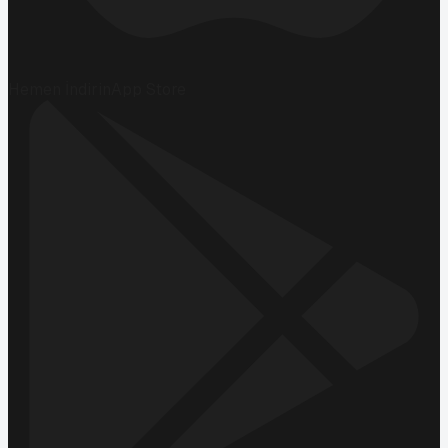
Hemen İndirin
App Store