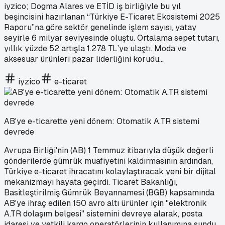
iyzico; Dogma Alares ve ETİD iş birliğiyle bu yıl
beşincisini hazırlanan “Türkiye E-Ticaret Ekosistemi 2025
Raporu”na göre sektör genelinde işlem sayısı, yatay
seyirle 6 milyar seviyesinde oluştu. Ortalama sepet tutarı,
yıllık yüzde 52 artışla 1.278 TL’ye ulaştı. Moda ve
aksesuar ürünleri pazar liderliğini korudu...
iyzico
e-ticaret
AB'ye e-ticarette yeni dönem: Otomatik A.TR sistemi
devrede
Avrupa Birliği'nin (AB) 1 Temmuz itibarıyla düşük değerli
gönderilerde gümrük muafiyetini kaldırmasının ardından,
Türkiye e-ticaret ihracatını kolaylaştıracak yeni bir dijital
mekanizmayı hayata geçirdi. Ticaret Bakanlığı,
Basitleştirilmiş Gümrük Beyannamesi (BGB) kapsamında
AB'ye ihraç edilen 150 avro altı ürünler için "elektronik
A.TR dolaşım belgesi" sistemini devreye alarak, posta
idaresi ve yetkili kargo operatörlerinin kullanımına sundu.