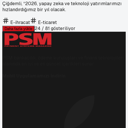
Çiğdemli, “2026, yapay zeka ve teknoloji yatırımlarımızı
hızlandırdığımız bir yıl olacak.
E-ihracat
E-ticaret
24
/
81
gösteriliyor
Daha fazla yükle
PSM bankacılık, ödeme kuruluşları ve finans teknolojileri
alanında en iyi ve en güncel içerikleri sunar.
Mobil Uygulamamızı İndirin