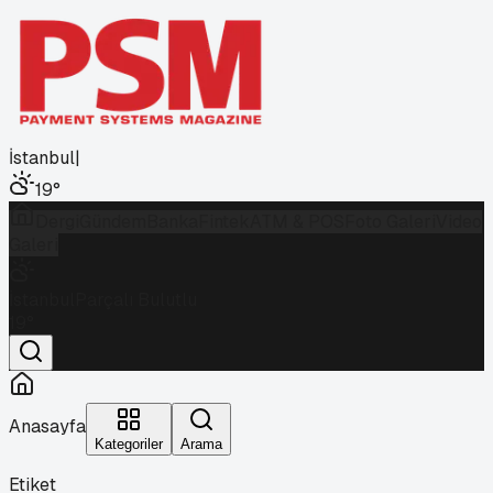
İstanbul
|
19
°
Dergi
Gündem
Banka
Fintek
ATM & POS
Foto Galeri
Video
Galeri
İstanbul
Parçalı Bulutlu
19
°
Anasayfa
Kategoriler
Arama
Etiket