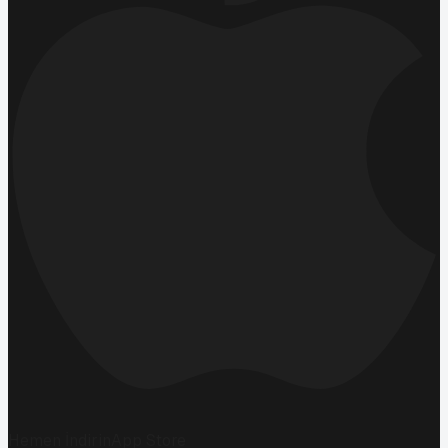
Hemen İndirin
App Store