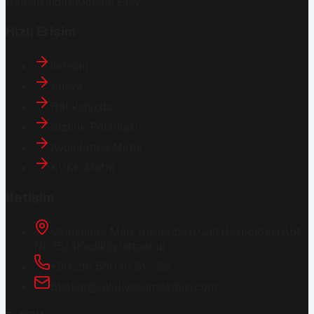
Hemen İndirin
Google Play
Hızlı Erişim
İletişim
Künye
Hakkımızda
Gizlilik Politikası
Aydınlatma Metni
KVKK Metni
İletişim
Osmanağa Mah. Hasırcıbaşı Cad.
Hasırcıbaşı Apt.
No:15/3
Kadıköy/İstanbul
+90 216 550 10 61 / 62
bbekar@akilliyasamdergisi.com