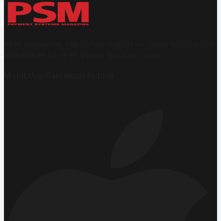
PSM bankacılık, ödeme kuruluşları ve finans teknolojileri
alanında en iyi ve en güncel içerikleri sunar.
Mobil Uygulamamızı İndirin