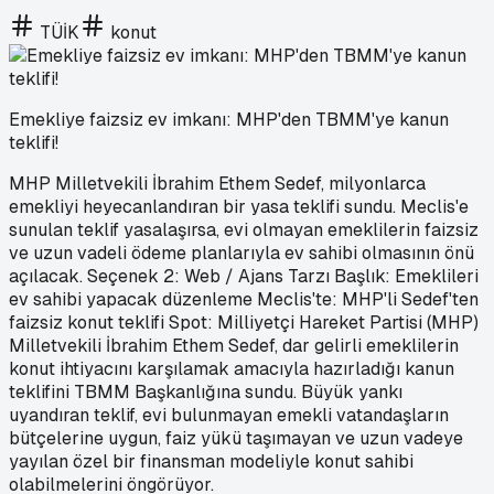
TÜİK
konut
Emekliye faizsiz ev imkanı: MHP'den TBMM'ye kanun
teklifi!
MHP Milletvekili İbrahim Ethem Sedef, milyonlarca
emekliyi heyecanlandıran bir yasa teklifi sundu. Meclis'e
sunulan teklif yasalaşırsa, evi olmayan emeklilerin faizsiz
ve uzun vadeli ödeme planlarıyla ev sahibi olmasının önü
açılacak. Seçenek 2: Web / Ajans Tarzı Başlık: Emeklileri
ev sahibi yapacak düzenleme Meclis'te: MHP'li Sedef'ten
faizsiz konut teklifi Spot: Milliyetçi Hareket Partisi (MHP)
Milletvekili İbrahim Ethem Sedef, dar gelirli emeklilerin
konut ihtiyacını karşılamak amacıyla hazırladığı kanun
teklifini TBMM Başkanlığına sundu. Büyük yankı
uyandıran teklif, evi bulunmayan emekli vatandaşların
bütçelerine uygun, faiz yükü taşımayan ve uzun vadeye
yayılan özel bir finansman modeliyle konut sahibi
olabilmelerini öngörüyor.