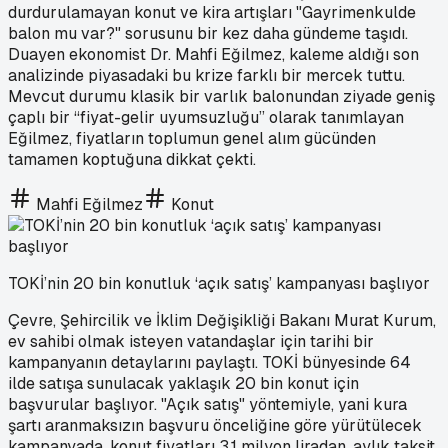
durdurulamayan konut ve kira artışları "Gayrimenkulde
balon mu var?" sorusunu bir kez daha gündeme taşıdı.
Duayen ekonomist Dr. Mahfi Eğilmez, kaleme aldığı son
analizinde piyasadaki bu krize farklı bir mercek tuttu.
Mevcut durumu klasik bir varlık balonundan ziyade geniş
çaplı bir “fiyat-gelir uyumsuzluğu” olarak tanımlayan
Eğilmez, fiyatların toplumun genel alım gücünden
tamamen koptuğuna dikkat çekti.
Mahfi Eğilmez
Konut
TOKİ’nin 20 bin konutluk ‘açık satış’ kampanyası başlıyor
Çevre, Şehircilik ve İklim Değişikliği Bakanı Murat Kurum,
ev sahibi olmak isteyen vatandaşlar için tarihi bir
kampanyanın detaylarını paylaştı. TOKİ bünyesinde 64
ilde satışa sunulacak yaklaşık 20 bin konut için
başvurular başlıyor. "Açık satış" yöntemiyle, yani kura
şartı aranmaksızın başvuru önceliğine göre yürütülecek
kampanyada, konut fiyatları 3.1 milyon liradan, aylık taksit