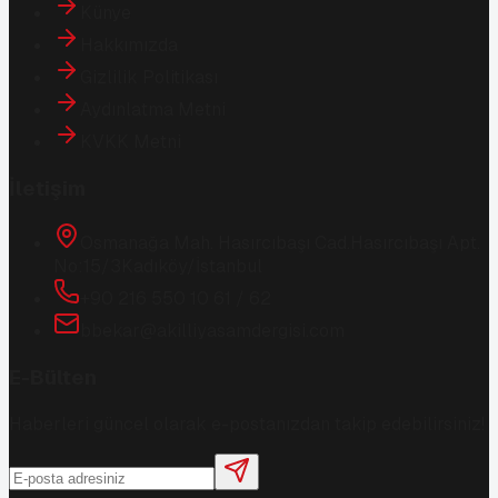
Künye
Hakkımızda
Gizlilik Politikası
Aydınlatma Metni
KVKK Metni
İletişim
Osmanağa Mah. Hasırcıbaşı Cad.
Hasırcıbaşı Apt.
No:15/3
Kadıköy/İstanbul
+90 216 550 10 61 / 62
bbekar@akilliyasamdergisi.com
E-Bülten
Haberleri güncel olarak e-postanızdan takip edebilirsiniz!