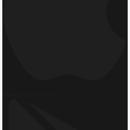
Hemen İndirin
App Store