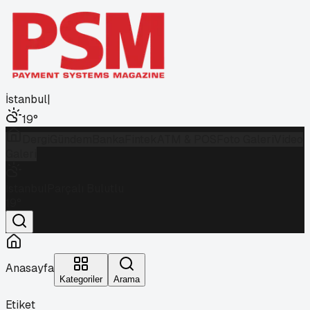
İstanbul
|
19
°
Dergi
Gündem
Banka
Fintek
ATM & POS
Foto Galeri
Video
Galeri
İstanbul
Parçalı Bulutlu
19
°
Anasayfa
Kategoriler
Arama
Etiket