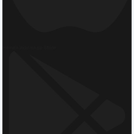
Hemen İndirin
App Store