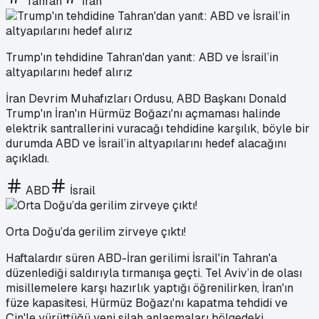
Tahran
İran
Trump'ın tehdidine Tahran'dan yanıt: ABD ve İsrail’in
altyapılarını hedef alırız
İran Devrim Muhafızları Ordusu, ABD Başkanı Donald
Trump'ın İran'ın Hürmüz Boğazı'nı açmaması halinde
elektrik santrallerini vuracağı tehdidine karşılık, böyle bir
durumda ABD ve İsrail’in altyapılarını hedef alacağını
açıkladı.
ABD
İsrail
Orta Doğu’da gerilim zirveye çıktı!
Haftalardır süren ABD-İran gerilimi İsrail'in Tahran'a
düzenlediği saldırıyla tırmanışa geçti. Tel Aviv’in de olası
misillemelere karşı hazırlık yaptığı öğrenilirken, İran'ın
füze kapasitesi, Hürmüz Boğazı'nı kapatma tehdidi ve
Çin'le yürüttüğü yeni silah anlaşmaları bölgedeki