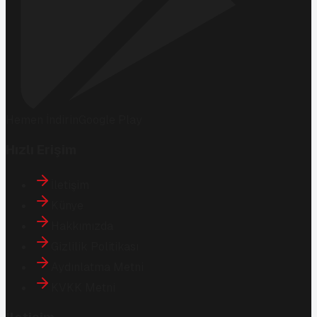
Hemen İndirin
Google Play
Hızlı Erişim
İletişim
Künye
Hakkımızda
Gizlilik Politikası
Aydınlatma Metni
KVKK Metni