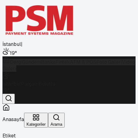
İstanbul
|
19
°
Dergi
Gündem
Banka
Fintek
ATM & POS
Foto Galeri
Video
Galeri
İstanbul
Parçalı Bulutlu
19
°
Anasayfa
Kategoriler
Arama
Etiket