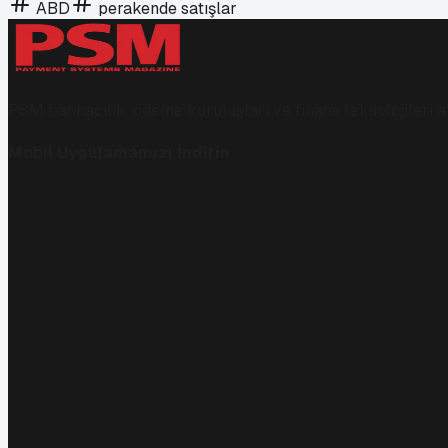
ABD
perakende satışlar
PSM bankacılık, ödeme kuruluşları ve finans teknolojileri al
Mobil Uygulamamızı İndirin