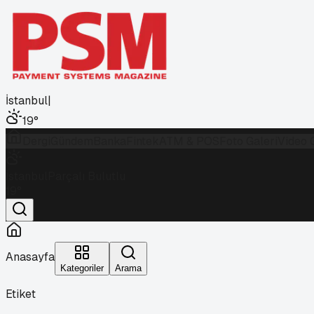
İstanbul
|
19
°
Dergi
Gündem
Banka
Fintek
ATM & POS
Foto Galeri
Video 
İstanbul
Parçalı Bulutlu
19
°
Anasayfa
Kategoriler
Arama
Etiket