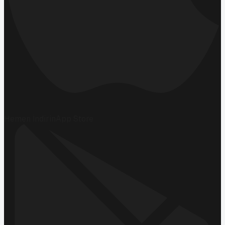
Hemen İndirin
App Store