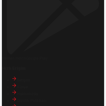
Hemen İndirin
Google Play
Hızlı Erişim
İletişim
Künye
Hakkımızda
Gizlilik Politikası