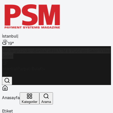
İstanbul
|
19
°
Dergi
Gündem
Banka
Fintek
ATM & POS
Foto Galeri
Video
Galeri
İstanbul
Parçalı Bulutlu
19
°
Anasayfa
Kategoriler
Arama
Etiket