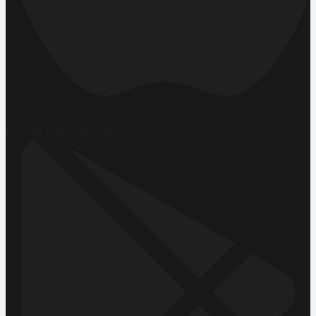
Hemen İndirin
App Store