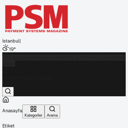
İstanbul
|
19
°
Dergi
Gündem
Banka
Fintek
ATM & POS
Foto Galeri
Video
Galeri
İstanbul
Parçalı Bulutlu
19
°
Anasayfa
Kategoriler
Arama
Etiket