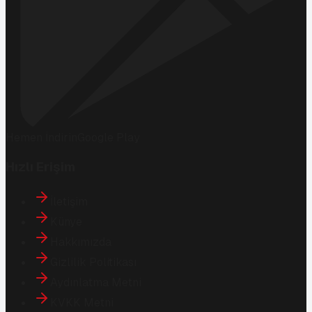
Hemen İndirin
Google Play
Hızlı Erişim
İletişim
Künye
Hakkımızda
Gizlilik Politikası
Aydınlatma Metni
KVKK Metni