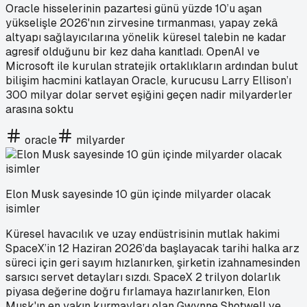
Oracle hisselerinin pazartesi günü yüzde 10’u aşan
yükselişle 2026'nın zirvesine tırmanması, yapay zekâ
altyapı sağlayıcılarına yönelik küresel talebin ne kadar
agresif olduğunu bir kez daha kanıtladı. OpenAI ve
Microsoft ile kurulan stratejik ortaklıkların ardından bulut
bilişim hacmini katlayan Oracle, kurucusu Larry Ellison’ı
300 milyar dolar servet eşiğini geçen nadir milyarderler
arasına soktu
oracle
milyarder
Elon Musk sayesinde 10 gün içinde milyarder olacak
isimler
Küresel havacılık ve uzay endüstrisinin mutlak hakimi
SpaceX’in 12 Haziran 2026’da başlayacak tarihi halka arz
süreci için geri sayım hızlanırken, şirketin izahnamesinden
sarsıcı servet detayları sızdı. SpaceX 2 trilyon dolarlık
piyasa değerine doğru fırlamaya hazırlanırken, Elon
Musk'ın en yakın kurmayları olan Gwynne Shotwell ve