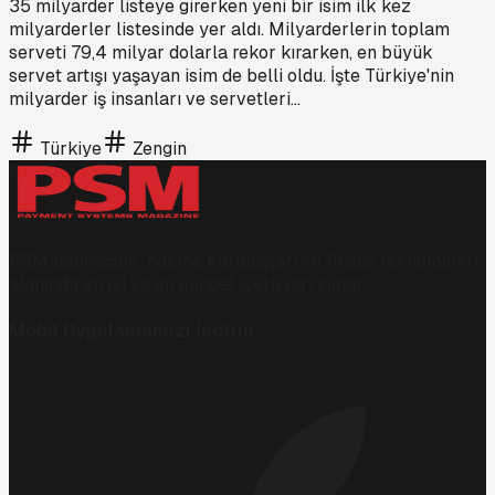
35 milyarder listeye girerken yeni bir isim ilk kez
milyarderler listesinde yer aldı. Milyarderlerin toplam
serveti 79,4 milyar dolarla rekor kırarken, en büyük
servet artışı yaşayan isim de belli oldu. İşte Türkiye'nin
milyarder iş insanları ve servetleri...
Türkiye
Zengin
PSM bankacılık, ödeme kuruluşları ve finans teknolojileri
alanında en iyi ve en güncel içerikleri sunar.
Mobil Uygulamamızı İndirin