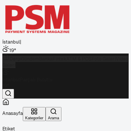
İstanbul
|
19
°
Dergi
Gündem
Banka
Fintek
ATM & POS
Foto Galeri
Video
Galeri
İstanbul
Parçalı Bulutlu
19
°
Anasayfa
Kategoriler
Arama
Etiket