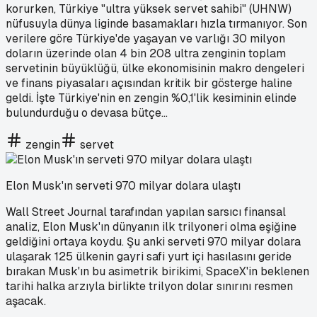
korurken, Türkiye "ultra yüksek servet sahibi" (UHNW)
nüfusuyla dünya liginde basamakları hızla tırmanıyor. Son
verilere göre Türkiye'de yaşayan ve varlığı 30 milyon
doların üzerinde olan 4 bin 208 ultra zenginin toplam
servetinin büyüklüğü, ülke ekonomisinin makro dengeleri
ve finans piyasaları açısından kritik bir gösterge haline
geldi. İşte Türkiye'nin en zengin %0,1'lik kesiminin elinde
bulundurduğu o devasa bütçe...
zengin
servet
Elon Musk'ın serveti 970 milyar dolara ulaştı
Wall Street Journal tarafından yapılan sarsıcı finansal
analiz, Elon Musk'ın dünyanın ilk trilyoneri olma eşiğine
geldiğini ortaya koydu. Şu anki serveti 970 milyar dolara
ulaşarak 125 ülkenin gayri safi yurt içi hasılasını geride
bırakan Musk'ın bu asimetrik birikimi, SpaceX'in beklenen
tarihi halka arzıyla birlikte trilyon dolar sınırını resmen
aşacak.