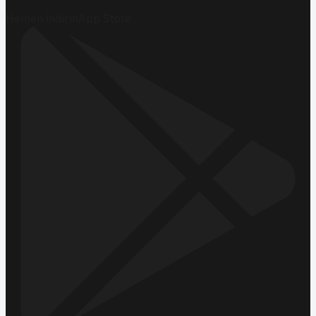
Hemen İndirin
App Store