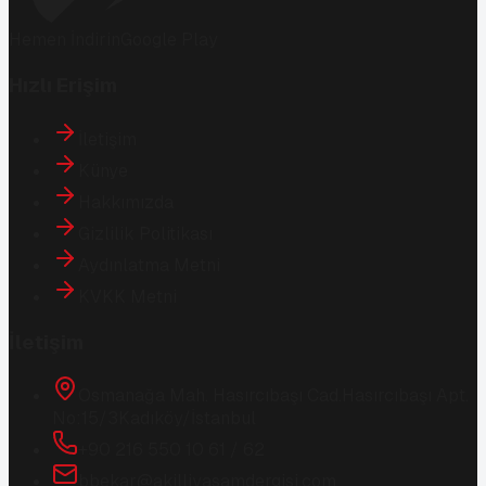
Hemen İndirin
Google Play
Hızlı Erişim
İletişim
Künye
Hakkımızda
Gizlilik Politikası
Aydınlatma Metni
KVKK Metni
İletişim
Osmanağa Mah. Hasırcıbaşı Cad.
Hasırcıbaşı Apt.
No:15/3
Kadıköy/İstanbul
+90 216 550 10 61 / 62
bbekar@akilliyasamdergisi.com