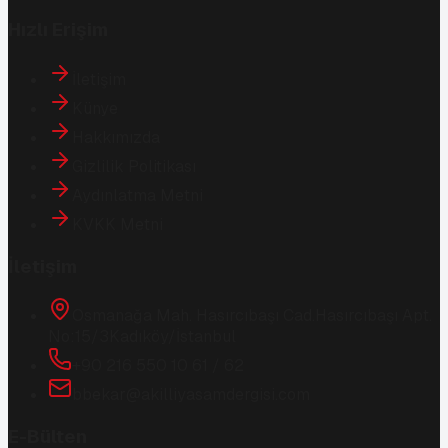
Hızlı Erişim
İletişim
Künye
Hakkımızda
Gizlilik Politikası
Aydınlatma Metni
KVKK Metni
İletişim
Osmanağa Mah. Hasırcıbaşı Cad.
Hasırcıbaşı Apt.
No:15/3
Kadıköy/İstanbul
+90 216 550 10 61 / 62
bbekar@akilliyasamdergisi.com
E-Bülten