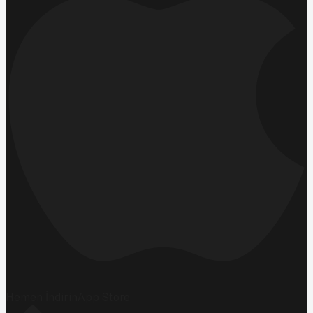
Hemen İndirin
App Store