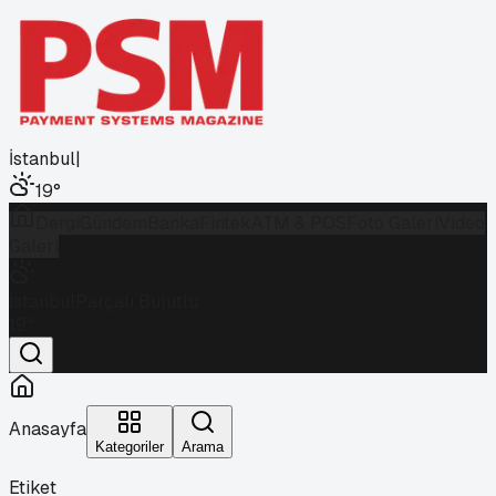
İstanbul
|
19
°
Dergi
Gündem
Banka
Fintek
ATM & POS
Foto Galeri
Video
Galeri
İstanbul
Parçalı Bulutlu
19
°
Anasayfa
Kategoriler
Arama
Etiket