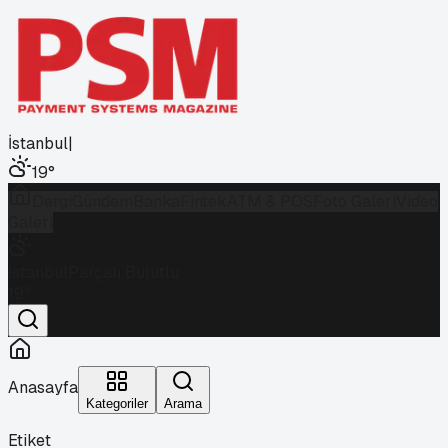
İstanbul
|
19
°
Dergi
Gündem
Banka
Fintek
ATM & POS
Foto Galeri
Video
Galeri
İstanbul
Parçalı Bulutlu
19
°
Anasayfa
Kategoriler
Arama
Etiket