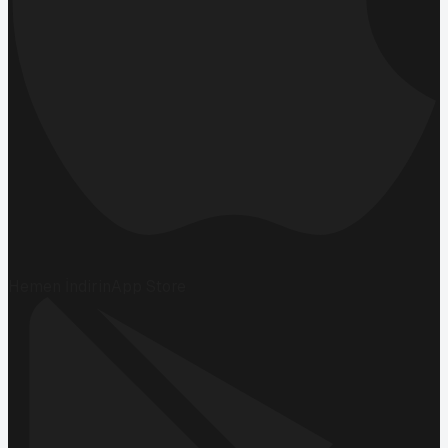
Hemen İndirin
App Store