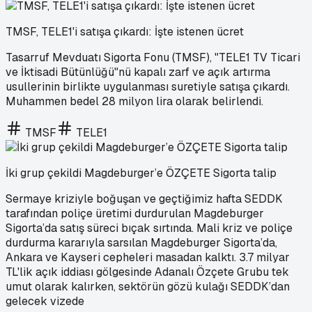
TMSF, TELE1'i satışa çıkardı: İşte istenen ücret
Tasarruf Mevduatı Sigorta Fonu (TMSF), "TELE1 TV Ticari
ve İktisadi Bütünlüğü"nü kapalı zarf ve açık artırma
usullerinin birlikte uygulanması suretiyle satışa çıkardı.
Muhammen bedel 28 milyon lira olarak belirlendi.
TMSF
TELE1
İki grup çekildi Magdeburger’e ÖZÇETE Sigorta talip
Sermaye kriziyle boğuşan ve geçtiğimiz hafta SEDDK
tarafından poliçe üretimi durdurulan Magdeburger
Sigorta’da satış süreci bıçak sırtında. Mali kriz ve poliçe
durdurma kararıyla sarsılan Magdeburger Sigorta’da,
Ankara ve Kayseri cepheleri masadan kalktı. 3.7 milyar
TL'lik açık iddiası gölgesinde Adanalı Özçete Grubu tek
umut olarak kalırken, sektörün gözü kulağı SEDDK’dan
gelecek vizede