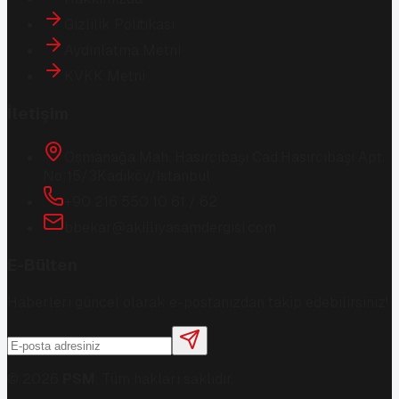
Gizlilik Politikası
Aydınlatma Metni
KVKK Metni
İletişim
Osmanağa Mah. Hasırcıbaşı Cad.
Hasırcıbaşı Apt.
No:15/3
Kadıköy/İstanbul
+90 216 550 10 61 / 62
bbekar@akilliyasamdergisi.com
E-Bülten
Haberleri güncel olarak e-postanızdan takip edebilirsiniz!
©
2026
PSM
. Tüm hakları saklıdır.