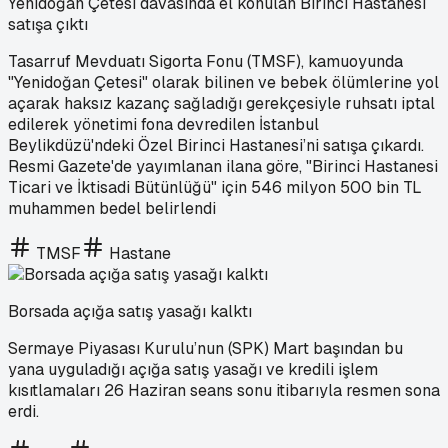
Yenidoğan Çetesi davasında el konulan Birinci Hastanesi
satışa çıktı
Tasarruf Mevduatı Sigorta Fonu (TMSF), kamuoyunda
"Yenidoğan Çetesi" olarak bilinen ve bebek ölümlerine yol
açarak haksız kazanç sağladığı gerekçesiyle ruhsatı iptal
edilerek yönetimi fona devredilen İstanbul
Beylikdüzü'ndeki Özel Birinci Hastanesi’ni satışa çıkardı.
Resmi Gazete'de yayımlanan ilana göre, "Birinci Hastanesi
Ticari ve İktisadi Bütünlüğü" için 546 milyon 500 bin TL
muhammen bedel belirlendi
TMSF
Hastane
Borsada açığa satış yasağı kalktı
Sermaye Piyasası Kurulu’nun (SPK) Mart başından bu
yana uyguladığı açığa satış yasağı ve kredili işlem
kısıtlamaları 26 Haziran seans sonu itibarıyla resmen sona
erdi.