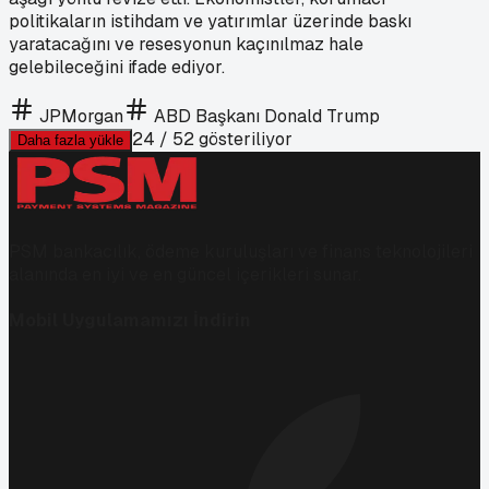
politikaların istihdam ve yatırımlar üzerinde baskı
yaratacağını ve resesyonun kaçınılmaz hale
gelebileceğini ifade ediyor.
JPMorgan
ABD Başkanı Donald Trump
24
/
52
gösteriliyor
Daha fazla yükle
PSM bankacılık, ödeme kuruluşları ve finans teknolojileri
alanında en iyi ve en güncel içerikleri sunar.
Mobil Uygulamamızı İndirin