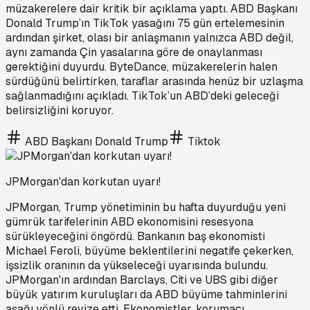
müzakerelere dair kritik bir açıklama yaptı. ABD Başkanı
Donald Trump’ın TikTok yasağını 75 gün ertelemesinin
ardından şirket, olası bir anlaşmanın yalnızca ABD değil,
aynı zamanda Çin yasalarına göre de onaylanması
gerektiğini duyurdu. ByteDance, müzakerelerin halen
sürdüğünü belirtirken, taraflar arasında henüz bir uzlaşma
sağlanmadığını açıkladı. TikTok’un ABD’deki geleceği
belirsizliğini koruyor.
ABD Başkanı Donald Trump
Tiktok
JPMorgan'dan korkutan uyarı!
JPMorgan, Trump yönetiminin bu hafta duyurduğu yeni
gümrük tarifelerinin ABD ekonomisini resesyona
sürükleyeceğini öngördü. Bankanın baş ekonomisti
Michael Feroli, büyüme beklentilerini negatife çekerken,
işsizlik oranının da yükseleceği uyarısında bulundu.
JPMorgan'ın ardından Barclays, Citi ve UBS gibi diğer
büyük yatırım kuruluşları da ABD büyüme tahminlerini
aşağı yönlü revize etti. Ekonomistler, korumacı