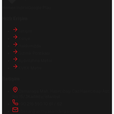
Hemen İndirin
Google Play
Hızlı Erişim
İletişim
Künye
Hakkımızda
Gizlilik Politikası
Aydınlatma Metni
KVKK Metni
İletişim
Osmanağa Mah. Hasırcıbaşı Cad.
Hasırcıbaşı Apt.
No:15/3
Kadıköy/İstanbul
+90 216 550 10 61 / 62
bbekar@akilliyasamdergisi.com