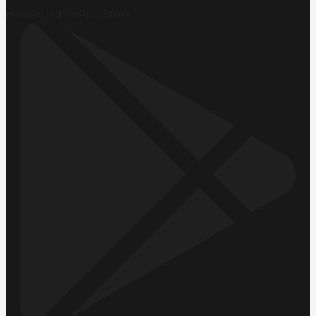
Hemen İndirin
App Store