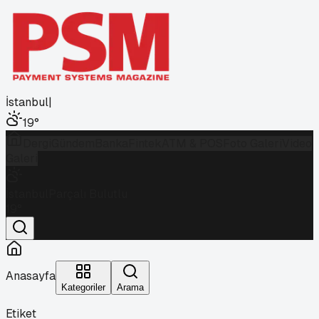
İstanbul
|
19
°
Dergi
Gündem
Banka
Fintek
ATM & POS
Foto Galeri
Video
Galeri
İstanbul
Parçalı Bulutlu
19
°
Anasayfa
Kategoriler
Arama
Etiket